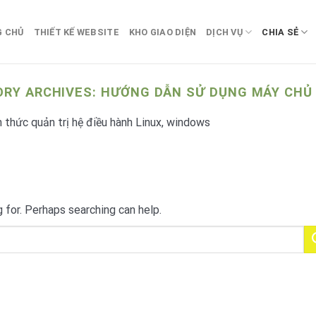
G CHỦ
THIẾT KẾ WEBSITE
KHO GIAO DIỆN
DỊCH VỤ
CHIA SẺ
RY ARCHIVES:
HƯỚNG DẪN SỬ DỤNG MÁY CHỦ
thức quản trị hệ điều hành Linux, windows
g for. Perhaps searching can help.