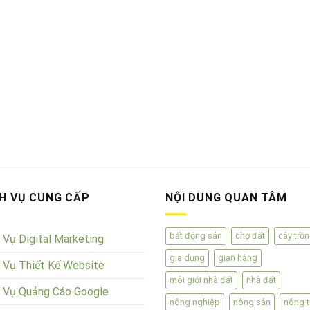
H VỤ CUNG CẤP
NỘI DUNG QUAN TÂM
bất động sản
chợ đất
cây trồ
 Vụ Digital Marketing
gia dụng
gian hàng
 Vụ Thiết Kế Website
môi giới nhà đất
nhà đất
h Vụ Quảng Cáo Google
nông nghiệp
nông sản
nông t