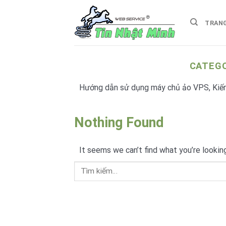
Skip
to
TRAN
content
CATEGO
Hướng dẫn sử dụng máy chủ ảo VPS, Kiến 
Nothing Found
It seems we can’t find what you’re lookin