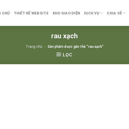
G CHỦ
THIẾT KẾ WEBSITE
KHO GIAO DIỆN
DỊCH VỤ
CHIA SẺ
rau xạch
Trang chủ
/
Sản phẩm được gắn thẻ “rau xạch”
LỌC