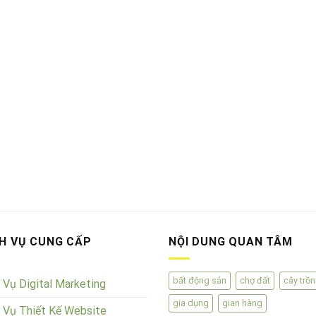
H VỤ CUNG CẤP
NỘI DUNG QUAN TÂM
bất động sản
chợ đất
cây trồ
 Vụ Digital Marketing
gia dụng
gian hàng
 Vụ Thiết Kế Website