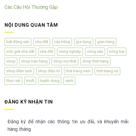
Các Câu Hỏi Thường Gặp
NỘI DUNG QUAN TÂM
bất động sản
chợ đất
cây trồng
gia dụng
gian hàng
môi giới nhà đất
nhà đất
nông nghiệp
nông sản
nông trại
shop
shop bán hàng
shop noi that
shop thời trang
shop điện lạnh
shop điện tử
thời trang nam
thời trang nữ
thực vật
tmđt
tuyển dụng
xanh
ĐĂNG KÝ NHẬN TIN
Đăng ký để nhận các thông tin ưu đãi, và khuyến mãi
hàng tháng