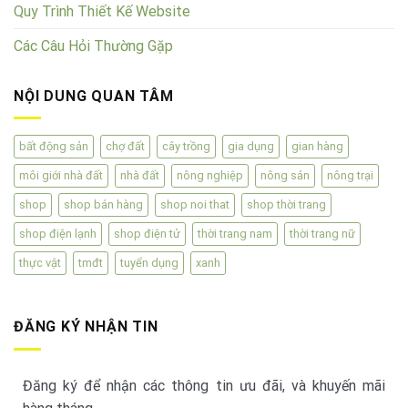
Quy Trình Thiết Kế Website
Các Câu Hỏi Thường Gặp
NỘI DUNG QUAN TÂM
bất động sản
chợ đất
cây trồng
gia dụng
gian hàng
môi giới nhà đất
nhà đất
nông nghiệp
nông sản
nông trại
shop
shop bán hàng
shop noi that
shop thời trang
shop điện lạnh
shop điện tử
thời trang nam
thời trang nữ
thực vật
tmđt
tuyển dụng
xanh
ĐĂNG KÝ NHẬN TIN
Đăng ký để nhận các thông tin ưu đãi, và khuyến mãi