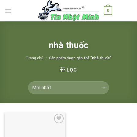
Skip
0
to
content
nhà thuốc
Trang chủ
/
Sản phẩm được gắn thẻ “nhà thuốc”
LỌC
Add to
wishlist