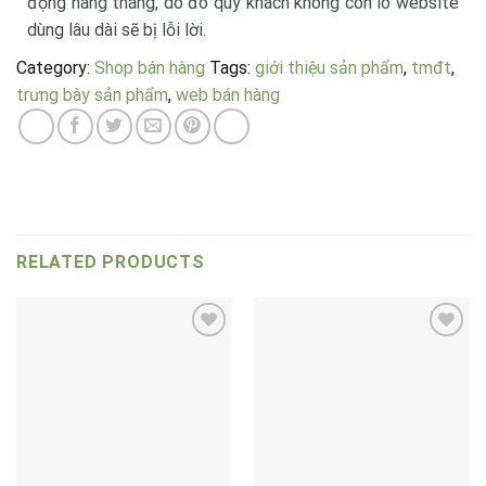
động hàng tháng, do đó quý khách không còn lo website
dùng lâu dài sẽ bị lỗi lời.
Category:
Shop bán hàng
Tags:
giới thiệu sản phẩm
,
tmđt
,
trưng bày sản phẩm
,
web bán hàng
RELATED PRODUCTS
Add to
Add to
wishlist
wishlist